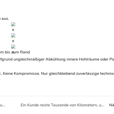
 aus.
rum bis zum Rand
fgrund ungleichmäßiger Abkühlung innere Hohlräume oder Po
sst. Keine Kompromisse. Nur gleichbleibend zuverlässige techni
Metall- und Kunststoffteile – Von der Zeichnung zum fertigen Produkt
Ein Kunde reiste Tausende von Kilometern, um unsere Fabrik zu besichtigen. Wir haben ihn herzlich willkommen geheißen.
Nä