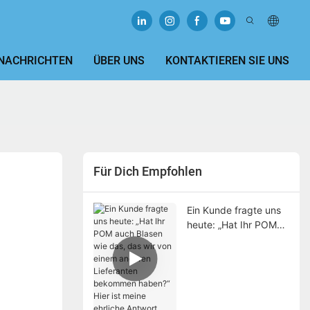
NACHRICHTEN
ÜBER UNS
KONTAKTIEREN SIE UNS
Für Dich Empfohlen
Ein Kunde fragte uns
heute: „Hat Ihr POM
auch Blasen wie das,
das wir von einem
anderen Lieferanten
bekommen haben?“
Hier ist meine ehrliche