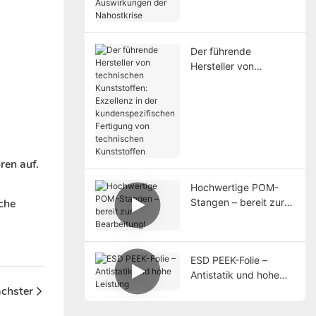
Auswirkungen der
Nahostkrise
Der führende
Hersteller von
technischen
Kunststoffen:
Exzellenz in der
kundenspezifischen
Fertigung von
technischen
ren auf.
Kunststoffen
Hochwertige POM-
Stangen – bereit zur
sche
Bearbeitung!
ESD PEEK-Folie –
Antistatik und hohe
Leistung
chster