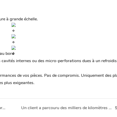
ure à grande échelle.
 au bord
cavités internes ou des micro-perforations dues à un refroidi
rformances de vos pièces. Pas de compromis. Uniquement des pl
es plus exigeantes.
Pièces métalliques et plastiques – Du dessin au produit fini
Un client a parcouru des milliers de kilomètres pour inspecter notre usine. Nous nous en sommes félicités.
S