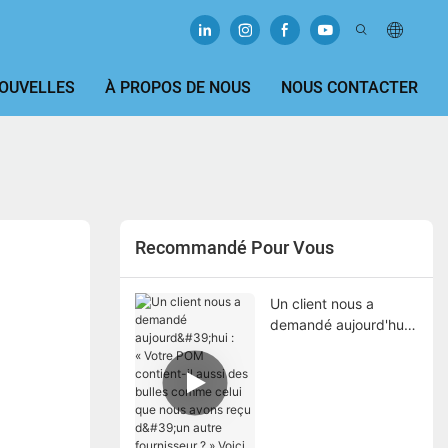
OUVELLES
À PROPOS DE NOUS
NOUS CONTACTER
Recommandé Pour Vous
Un client nous a
demandé aujourd'hui :
« Votre POM contient-
il aussi des bulles
comme celui que nous
avons reçu d'un autre
fournisseur ? » Voici