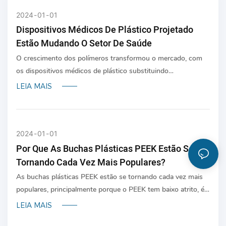
2024
01
01
Dispositivos Médicos De Plástico Projetado
Estão Mudando O Setor De Saúde
O crescimento dos polímeros transformou o mercado, com
os dispositivos médicos de plástico substituindo
constantemente outros materiais, como vidro, cerâmica e
LEIA MAIS
metais, quando aplicável.
2024
01
01
Por Que As Buchas Plásticas PEEK Estão Se
Tornando Cada Vez Mais Populares?
As buchas plásticas PEEK estão se tornando cada vez mais
populares, principalmente porque o PEEK tem baixo atrito, é
leve, tem uma longa vida útil e é autolubrificante. Além disso,
LEIA MAIS
o PEEK possui um bom equilíbrio entre resistência química,