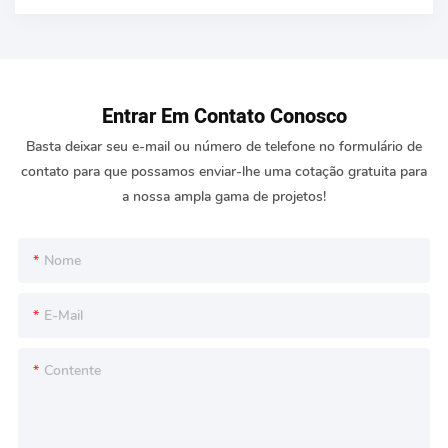
resistência ao calor e resistência ao desgaste; e é amplamente
utilizado na fabricação
Entrar Em Contato Conosco
Basta deixar seu e-mail ou número de telefone no formulário de
contato para que possamos enviar-lhe uma cotação gratuita para
a nossa ampla gama de projetos!
Nome
E-Mail
Contente