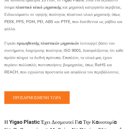
Με πλούσια εμπειρία 15 ετών, το Yigao Plastic είναι ένα αξιόπιστο
όνομα
πλαστικό υλικό μηχανικής
και μηχανική κατεργασία ακριβείας.
Ειδικευόμαστε σε υψηλής ποιότητας πλαστικό υλικό μηχανικής όπως
PEEK, PPS, POM, PEI, ABS και PTFE, που διατίθενται ως ράβδοι και
φύλλα.
Γιγκάο
προμηθευτής πλαστικών μηχανικών
λειτουργεί βάσει του
συστήματος διαχείρισης ποιότητας ISO 9001, διασφαλίζοντας ότι κάθε
προϊόν πληροί τα διεθνή πρότυπα. Επιπλέον, τα υλικά μας έχουν
περάσει πολλαπλές πιστοποιήσεις βιομηχανίας, όπως RoHS και
REACH, που εγγυώνται προστασία και ασφάλεια του περιβάλλοντος.
ΠΡΟΣΑΡΜΟΣΜΈΝΗ ΤΏΡΑ
Η Yigao Plastic Έχει Δεσμευτεί Για Την Καινοτομία