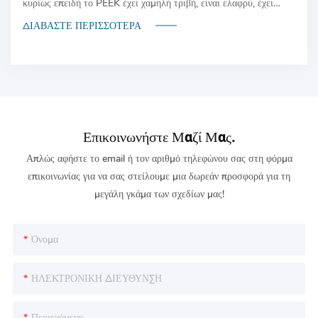
κυρίως επειδή το PEEK έχει χαμηλή τριβή, είναι ελαφρύ, έχει
μεγάλη διάρκεια ζωής και αυτολιπαίνεται. Επιπλέον, το PEEK έχει
ΔΙΑΒΆΣΤΕ ΠΕΡΙΣΣΌΤΕΡΑ
καλή ισορροπία χημικής αντοχής, αντοχής στη θερμότητα και
αντοχής στη φθορά. και χρησιμοποιείται ευρέως στην κατασκευή
Επικοινωνήστε Μαζί Μας.
Απλώς αφήστε το email ή τον αριθμό τηλεφώνου σας στη φόρμα
επικοινωνίας για να σας στείλουμε μια δωρεάν προσφορά για τη
μεγάλη γκάμα των σχεδίων μας!
Όνομα
ΗΛΕΚΤΡΟΝΙΚΗ ΔΙΕΥΘΥΝΣΗ
Περιεχόμενο