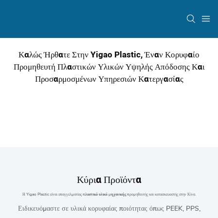
Καλώς Ήρθατε Στην Yigao Plastic, Έναν Κορυφαίο
Προμηθευτή Πλαστικών Υλικών Υψηλής Απόδοσης Και
Προσαρμοσμένων Υπηρεσιών Κατεργασίας
Κύρια Προϊόντα
Η Yigao Plastic είναι επαγγελματίας
πλαστικό υλικό μηχανικής
προμηθευτής και κατασκευαστής στην Κίνα.
Ειδικευόμαστε σε υλικά κορυφαίας ποιότητας όπως PEEK, PPS,