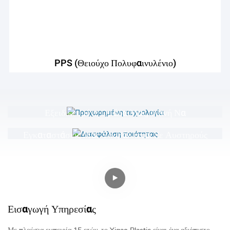
PPS (θειούχο Πολυφαινυλένιο)
Προχωρημένη Τεχνολογία
Αυτό Που Κάνει Το Yigao Να Λάμπει Είναι Τα
Διασφάλιση Ποιότητας
Προηγμένα Μηχανήματα CNC Και Η
Στην YG Η Ποιότητα Είναι Προτεραιότητά Μας.
Εξειδικευμένη Ομάδα Μας, Ικανή Να
Κάθε Προϊόν Που Εξέρχεται Από Τις
Δημιουργήσει Προσαρμοσμένα Πλαστικά Και
Εγκαταστάσεις Μας Υποβάλλεται Σε Αυστηρούς
Αλουμινένια Εξαρτήματα Σχεδιασμένα Να
Ελέγχους, Πληρώντας Τα Βιομηχανικά Πρότυπα
Ταιριάζουν Απόλυτα Στις Ανάγκες Σας
Για Να Διασφαλιστεί Η Ανθεκτικότητα Και Η
Αξιοπιστία Των Έργων Σας
Εισαγωγή Υπηρεσίας