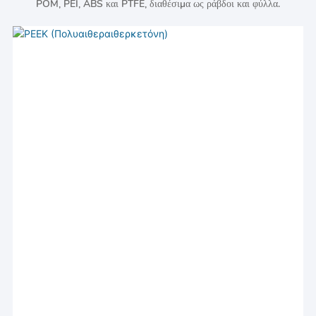
POM, PEI, ABS και PTFE, διαθέσιμα ως ράβδοι και φύλλα.