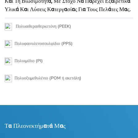
Και Τη Βιωσιμότητα, Με Στόχο Να Παρέχει Εξαιρετικά
Υλικά Και Λύσεις Κατεργασίας Για Τους Πελάτες Μας.
Πολυαιθεραιθερκετόνη (PEEK)
Πολυφαινυλενοσουλφίδιο (PPS)
Πολυιμίδιο (PI)
Πολυοξυμεθυλένιο (POM ή ακετάλη)
Τα Πλεονεκτήματά Μας