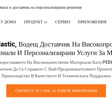
тмаси и доставчик на персонализирани решения
У ДОМА
ПРОДУКТ
СЕРВИЗ
ПРИЛОЖЕНИЯ
lastic, Водещ Доставчик На Високопр
риали И Персонализирани Услуги За 
едоставянето На Висококачествени Материали Като PEEK
могнем Да Се Справите С Най-Предизвикателните Проект
Превъзходство В Качеството И Техническата Поддръжка
СВЪРЖЕТЕ СЕ С НАС ЗА ПОВЕЧЕ ИНФОРМАЦИЯ