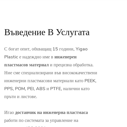
Части, Проектирани Да Отговарят И
Вашите Нужди
ПРОЧЕТЕТЕ ОЩЕ
Въведение В Услугата
С богат опит, обхващащ 15 години, Yigao
Plastic е надеждно име в
инженерен
пластмасов материал
и прецизна обработка.
Ние сме специализирани във висококачествени
инженерни пластмасови материали като PEEK,
PPS, POM, PEI, ABS и PTFE, налични като
пръти и листове.
Игао
доставчик на инженерна пластмаса
работи по системата за управление на