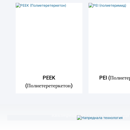
PEEK
PEI (полиете
Напреднала Технол
(Полиетеретеркетон)
Това, Което Кара Yigao Да Блести, 
Усъвършенствани CNC Маши
Квалифициран Екип, Способен Да
Персонализирани Пластмасови И А