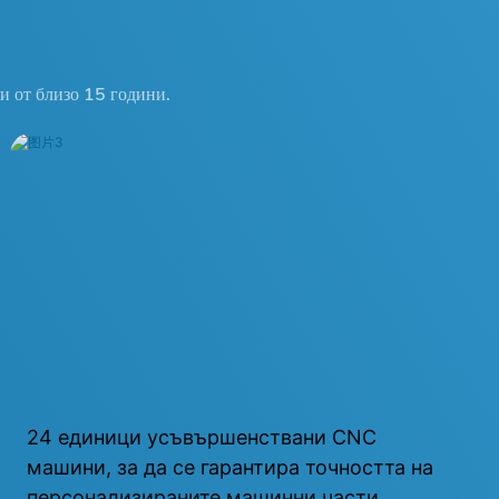
и от близо 15 години.
24 единици усъвършенствани CNC
машини, за да се гарантира точността на
персонализираните машинни части