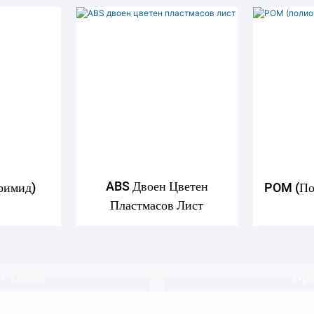
ABS Двоен Цветен
римид)
POM (по
огия
Гаран
Пластмасов Лист
Са Нашите
В YG К
ни И
Продук
 Създава
Пре
луминиеви
Отговар