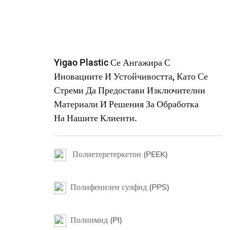
рантира Издръжливост И Надеждност
За Вашите Проекти
ПРОЧЕТЕТЕ ОЩЕ
Yigao Plastic Се Ангажира С
Иновациите И Устойчивостта, Като Се
Стреми Да Предостави Изключителни
Материали И Решения За Обработка
На Нашите Клиенти.
Полиетеретеркетон (PEEK)
Полифенилен сулфид (PPS)
Полиимид (PI)