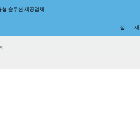
춤형 솔루션 제공업체
집
제
능