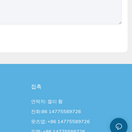
접촉
연락처: 켈리 황
전화:86 14775589726
왓츠앱: +86 14775589726
위챗: +86 14775589726