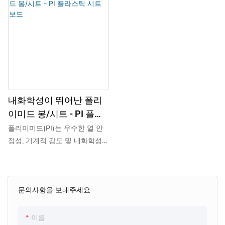
내화학성이 뛰어난 폴리
이미드 봉/시트 - PI 플라
스틱 시트 보드
폴리이미드(PI)는 우수한 열 안
정성, 기계적 강도 및 내화학성으
로 알려진 고성능 폴리머입니다.
기계적 특성을 잃지 않고 일반적
으로 최대 260°C의 극한 온도를
문의사항을 보내주세요
견딜 수 있습니다. PI는 또한 가
스 방출이 적고 유전 강도가 높
기 때문에 까다로운 전기 및 단
이름