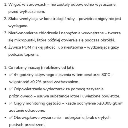
Wilgoć w surowcach – nie zostały odpowiednio wysuszone
przed wytłaczaniem.
Słaba wentylacja w konstrukcji śruby – powietrze nigdy nie jest
wyciągane.
Nierównomierne chłodzenie i naprężenia wewnętrzne – tworzą
się mikropustki, które później otwierają się podczas obróbki.
Żywica POM niskiej jakości lub niestabilna – wydzielająca gazy
podczas topienia.
Co robimy inaczej (i robiliśmy od lat):
✅ 4+ godziny aktywnego suszenia w temperaturze 80°C –
wilgotność <0,2% przed wytłaczaniem.
✅ Odpowietrzanie wytłaczarek za pomocą zasysania
próżniowego – usuwa substancje lotne i uwięzione powietrze.
✅ Ciągły monitoring gęstości – każde odchylenie >±0,005 g/cm³
zostanie odrzucone.
✅ Obowiązkowe wyżarzanie – odprężanie, brak ukrytych
pustych przestrzeni.