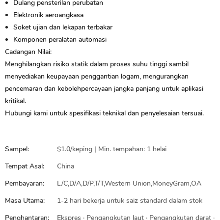
Dulang pensterilan perubatan
Elektronik aeroangkasa
Soket ujian dan lekapan terbakar
Komponen peralatan automasi
Cadangan Nilai:
Menghilangkan risiko statik dalam proses suhu tinggi sambil
menyediakan keupayaan penggantian logam, mengurangkan
pencemaran dan kebolehpercayaan jangka panjang untuk aplikasi
kritikal.
Hubungi kami untuk spesifikasi teknikal dan penyelesaian tersuai.
Sampel:
$1.0/keping | Min. tempahan: 1 helai
Tempat Asal:
China
Pembayaran:
L/C,D/A,D/P,T/T,Western Union,MoneyGram,OA
Masa Utama:
1-2 hari bekerja untuk saiz standard dalam stok
Penghantaran:
Ekspres · Pengangkutan laut · Pengangkutan darat ·