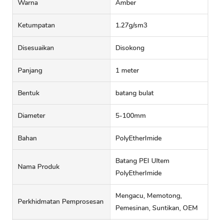
Warna
Amber
Ketumpatan
1.27g/sm3
Disesuaikan
Disokong
Panjang
1 meter
Bentuk
batang bulat
Diameter
5-100mm
Bahan
PolyEtherImide
Batang PEI Ultem
Nama Produk
PolyEtherImide
Mengacu, Memotong,
Perkhidmatan Pemprosesan
Pemesinan, Suntikan, OEM