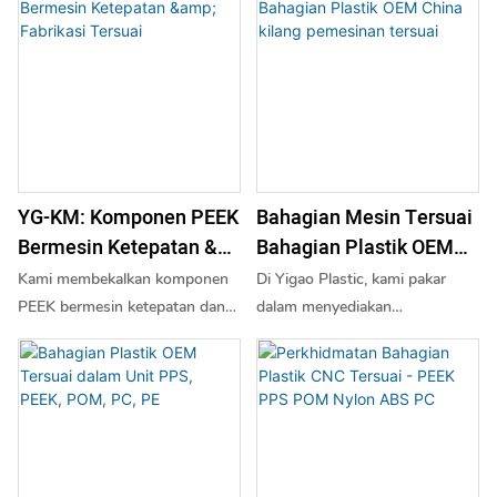
YG-KM: Komponen PEEK
Bahagian Mesin Tersuai
Bermesin Ketepatan &
Bahagian Plastik OEM
Fabrikasi Tersuai
China Kilang Pemesinan
Kami membekalkan komponen
Di Yigao Plastic, kami pakar
Tersuai
PEEK bermesin ketepatan dan
dalam menyediakan
menyediakan perkhidmatan
perkhidmatan fabrikasi bahagian
fabrikasi tersuai daripada
plastik dan logam tersuai yang
bentuk stok standard (rod,
disesuaikan dengan keperluan
kepingan, tiub). Keupayaan
khusus anda. Sama ada anda
pemesinan CNC kami
memerlukan bahagian
memberikan toleransi ketat,
berdasarkan lukisan atau