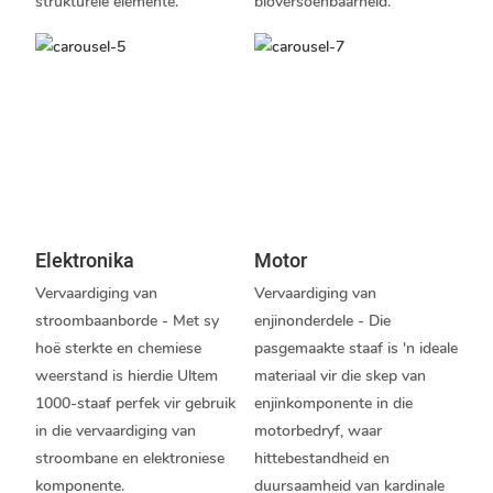
strukturele elemente.
bioversoenbaarheid.
Elektronika
Motor
Vervaardiging van
Vervaardiging van
stroombaanborde - Met sy
enjinonderdele - Die
hoë sterkte en chemiese
pasgemaakte staaf is 'n ideale
weerstand is hierdie Ultem
materiaal vir die skep van
1000-staaf perfek vir gebruik
enjinkomponente in die
in die vervaardiging van
motorbedryf, waar
stroombane en elektroniese
hittebestandheid en
komponente.
duursaamheid van kardinale