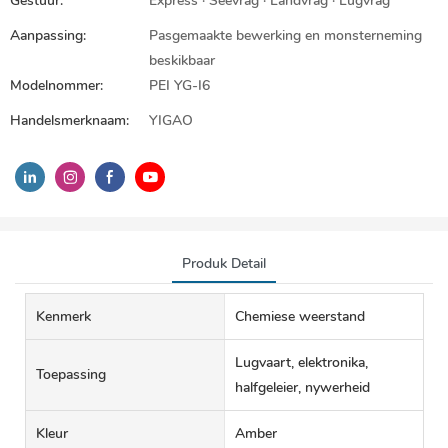
Gestuur:
Express · Seevrag · Landvrag · Lugvrag
Aanpassing:
Pasgemaakte bewerking en monsterneming
beskikbaar
Modelnommer:
PEI YG-I6
Handelsmerknaam:
YIGAO
Produk Detail
Kenmerk
Chemiese weerstand
Lugvaart, elektronika,
Toepassing
halfgeleier, nywerheid
Kleur
Amber