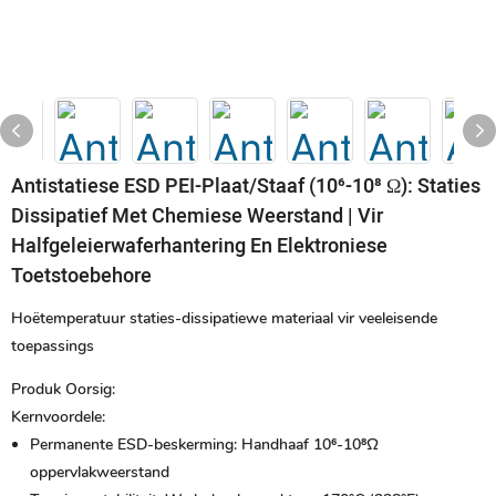
Antistatiese ESD PEI-Plaat/staaf (10⁶-10⁸ Ω): Staties
Dissipatief Met Chemiese Weerstand | Vir
Halfgeleierwaferhantering En Elektroniese
Toetstoebehore
Hoëtemperatuur staties-dissipatiewe materiaal vir veeleisende
toepassings
Produk Oorsig:
Kernvoordele:
Permanente ESD-beskerming:
Handhaaf 10⁶-10⁸Ω
oppervlakweerstand