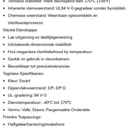
Termiese stabiliteit:
Werk deurlopend teen 170°C (338°F)
Inherente vlamweerstand:
UL94 V-0 gegradeer sonder bymiddels
Chemiese weerstand:
Weerstaan ​​oplosmiddels en
sterilisasieprosesse
Sleutel Eienskappe:
Lae uitgassing en deeltjiegenerering
Uitstekende dimensionele stabiliteit
Hoë meganiese sterktebehoud by temperatuur
Geskik vir gebruik in skoonkamers
Bewerkbaar tot presisietoleransies
Tegniese Spesifikasies:
Kleur: Swart
Oppervlakweerstand: 10⁶-10⁸ Ω
UL-gradering: 94 V-0
Dienstemperatuur: -40°C tot 170°C
Vorms: Velle, Stawe, Pasgemaakte Onderdele
Primêre Toepassings:
Halfgeleierhanteringstoebehore