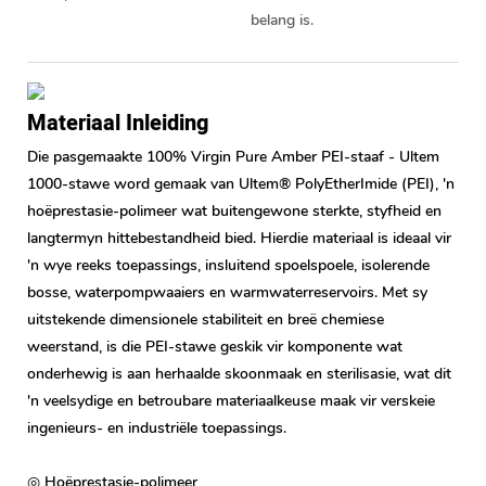
belang is.
Materiaal Inleiding
Die pasgemaakte 100% Virgin Pure Amber PEI-staaf - Ultem
1000-stawe word gemaak van Ultem® PolyEtherImide (PEI), 'n
hoëprestasie-polimeer wat buitengewone sterkte, styfheid en
langtermyn hittebestandheid bied. Hierdie materiaal is ideaal vir
'n wye reeks toepassings, insluitend spoelspoele, isolerende
bosse, waterpompwaaiers en warmwaterreservoirs. Met sy
uitstekende dimensionele stabiliteit en breë chemiese
weerstand, is die PEI-stawe geskik vir komponente wat
onderhewig is aan herhaalde skoonmaak en sterilisasie, wat dit
'n veelsydige en betroubare materiaalkeuse maak vir verskeie
ingenieurs- en industriële toepassings.
◎ Hoëprestasie-polimeer