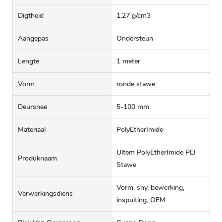
Digtheid
1,27 g/cm3
Aangepas
Ondersteun
Lengte
1 meter
Vorm
ronde stawe
Deursnee
5-100 mm
Materiaal
PolyEtherImide
Ultem PolyEtherImide PEI
Produknaam
Stawe
Vorm, sny, bewerking,
Verwerkingsdiens
inspuiting, OEM