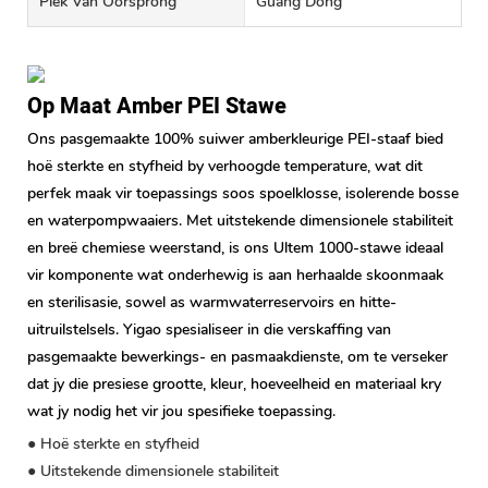
Plek Van Oorsprong
Guang Dong
Op Maat Amber PEI Stawe
Ons pasgemaakte 100% suiwer amberkleurige PEI-staaf bied
hoë sterkte en styfheid by verhoogde temperature, wat dit
perfek maak vir toepassings soos spoelklosse, isolerende bosse
en waterpompwaaiers. Met uitstekende dimensionele stabiliteit
en breë chemiese weerstand, is ons Ultem 1000-stawe ideaal
vir komponente wat onderhewig is aan herhaalde skoonmaak
en sterilisasie, sowel as warmwaterreservoirs en hitte-
uitruilstelsels. Yigao spesialiseer in die verskaffing van
pasgemaakte bewerkings- en pasmaakdienste, om te verseker
dat jy die presiese grootte, kleur, hoeveelheid en materiaal kry
wat jy nodig het vir jou spesifieke toepassing.
● Hoë sterkte en styfheid
● Uitstekende dimensionele stabiliteit