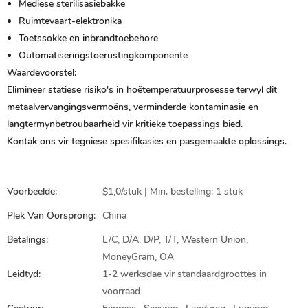
Mediese sterilisasiebakke
Ruimtevaart-elektronika
Toetssokke en inbrandtoebehore
Outomatiseringstoerustingkomponente
Waardevoorstel:
Elimineer statiese risiko's in hoëtemperatuurprosesse terwyl dit
metaalvervangingsvermoëns, verminderde kontaminasie en
langtermynbetroubaarheid vir kritieke toepassings bied.
Kontak ons ​​vir tegniese spesifikasies en pasgemaakte oplossings.
Voorbeelde:
$1,0/stuk | Min. bestelling: 1 stuk
Plek Van Oorsprong:
China
Betalings:
L/C, D/A, D/P, T/T, Western Union,
MoneyGram, OA
Leidtyd:
1-2 werksdae vir standaardgroottes in
voorraad