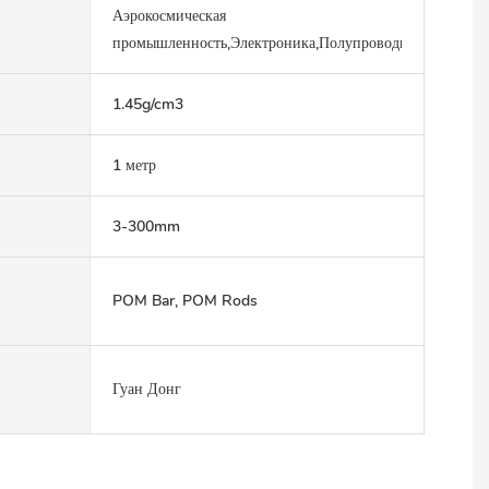
Аэрокосмическая
промышленность,Электроника,Полупроводники,Промы
1.45g/cm3
1 метр
3-300mm
POM Bar, POM Rods
Гуан Донг