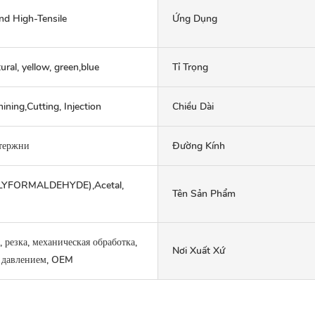
nd High-Tensile
Ứng Dụng
ural, yellow, green,blue
Tỉ Trọng
ning,Cutting, Injection
Chiều Dài
стержни
Đường Kính
YFORMALDEHYDE),Acetal,
Tên Sản Phẩm
 резка, механическая обработка,
Nơi Xuất Xứ
д давлением, OEM