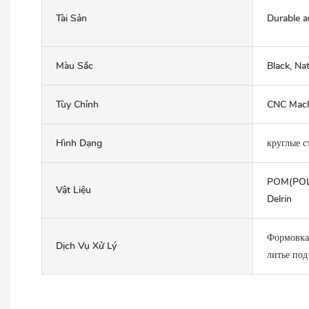
Tài Sản
Durable a
Màu Sắc
Black, Nat
Tùy Chỉnh
CNC Machi
Hình Dạng
круглые 
POM(POL
Vật Liệu
Delrin
Формовка,
Dịch Vụ Xử Lý
литье по