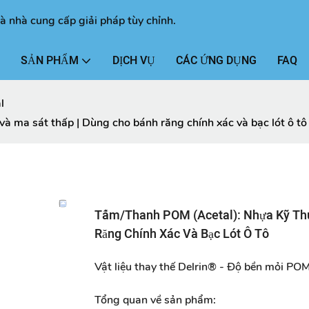
à nhà cung cấp giải pháp tùy chỉnh.
SẢN PHẨM
DỊCH VỤ
CÁC ỨNG DỤNG
FAQ
l
à ma sát thấp | Dùng cho bánh răng chính xác và bạc lót ô tô
Tấm/Thanh POM (Acetal): Nhựa Kỹ Thu
Răng Chính Xác Và Bạc Lót Ô Tô
Vật liệu thay thế Delrin® - Độ bền mỏi POM
Tổng quan về sản phẩm: