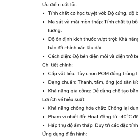
Ưu điểm cốt lõi:
Tính chất cơ học tuyệt vời:
Độ cứng, độ b
Ma sát và mài mòn thấp:
Tính chất tự bô
lượng.
Độ ổn định kích thước vượt trội:
Khả năng
bảo độ chính xác lâu dài.
Cách điện:
Độ bền điện môi và điện trở b
Chi tiết chính:
Cấp vật liệu:
Tùy chọn POM đồng trùng h
Dạng chuẩn:
Thanh, tấm, ống (có sẵn kíc
Khả năng gia công:
Dễ dàng chế tạo bằng
Lợi ích về hiệu suất:
Khả năng chống hóa chất:
Chống lại dun
Phạm vi nhiệt độ:
Hoạt động từ -40°C đế
Hấp thụ độ ẩm thấp:
Duy trì các đặc tín
Ứng dụng điển hình: