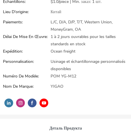
Échantillons:
$1.0/piece | Min. заказ: 1 шт.
Lieu D'origine:
Китай
Paiements:
L/C, D/A, D/P, T/T, Western Union,
MoneyGram, OA
Délai De Mise En Œuvre:
1 à 2 jours ouvrables pour les tailles
standards en stock
Expédition:
Ocean freight
Personnalisation:
Usinage et échantillonnage personnalisés
disponibles
Numéro De Modèle:
POM YG-M12
Nom De Marque:
YIGAO
Деталь Продукта