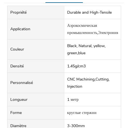
Propriété
Durable and High-Tensile
Аэрокосмическая
Application
промышленность,Электроника,По
Black, Natural, yellow,
Couleur
green,blue
Densité
1.45g/cm3
CNC Machining,Cutting,
Personnalisé
Injection
Longueur
1 метр
Forme
круглые стержни
Diamètre
3-300mm