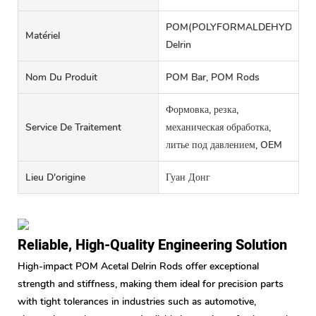
POM(POLYFORMALDEHYDE),Acet
Matériel
Delrin
Nom Du Produit
POM Bar, POM Rods
Формовка, резка,
Service De Traitement
механическая обработка,
литье под давлением, OEM
Lieu D'origine
Гуан Донг
Reliable, High-Quality Engineering Solution
High-impact POM Acetal Delrin Rods offer exceptional
strength and stiffness, making them ideal for precision parts
with tight tolerances in industries such as automotive,