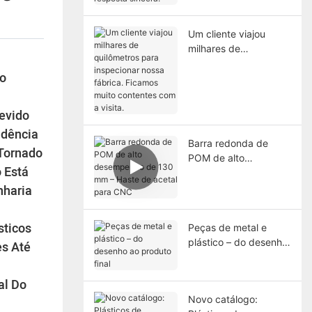
está minha resposta
sincera.
Um cliente viajou
milhares de
quilômetros para
do
inspecionar nossa
fábrica. Ficamos muito
contentes com a
evido
visita.
ndência
Barra redonda de
 Tornado
POM de alto
 Está
desempenho de 130
mm – Haste de acetal
nharia
para CNC
sticos
Peças de metal e
plástico – do desenho
es Até
ao produto final
al Do
Novo catálogo: