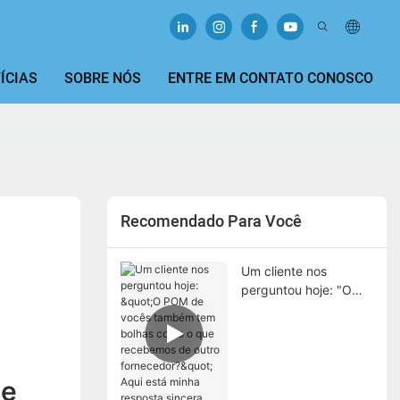
ÍCIAS
SOBRE NÓS
ENTRE EM CONTATO CONOSCO
Recomendado Para Você
Um cliente nos
perguntou hoje: "O
POM de vocês
também tem bolhas
como o que
recebemos de outro
de
fornecedor?" Aqui