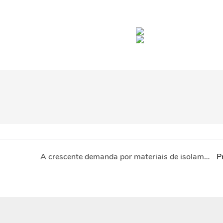
A crescente demanda por materiais de isolamento plástico impulsiona a inovação em novos materiais
P