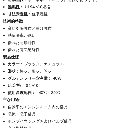
難燃性：
UL94 V-0規格
寸法安定性：
低吸湿性
技術的特徴：
高い引張強度と曲げ強度
熱膨張率が低い
優れた耐摩耗性
優れた電気絶縁性
製品仕様：
カラー：
ブラック、ナチュラル
形状：
棒状、板状、管状
グルテンフリー含有量：
40%
UL定格：
94 V-0
使用温度範囲：
-40℃～240℃
主な用途:
自動車のエンジンルーム内の部品
電気・電子部品
ポンプハウジングおよびバルブ部品