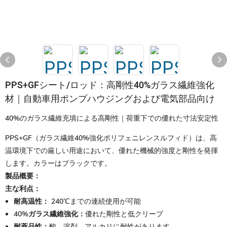
PPS+GFシート/ロッド：高剛性40%ガラス繊維強化
材｜自動車用ポンプハウジングおよび電気部品向け
40%のガラス繊維充填による高剛性｜荷重下での優れた寸法安定性
PPS+GF（ガラス繊維40%強化ポリフェニレンスルフィド）は、高
温環境下での厳しい用途において、優れた機械的強度と剛性を発揮
します。カラーはブラックです。
製品概要：
主な利点：
耐高温性：
240℃までの連続使用が可能
40%ガラス繊維強化：
優れた剛性と低クリープ
耐薬品性：
酸、溶剤、アルカリに耐性があります。