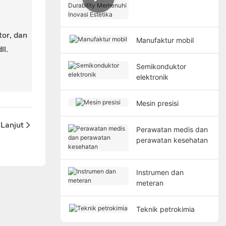
Color Sheets:
Durability Memenuhi
Inovasi Estetika
tor, dan
Manufaktur mobil
ll.
Semikonduktor
elektronik
Mesin presisi
Lanjut
Perawatan medis dan
perawatan kesehatan
Instrumen dan
meteran
Teknik petrokimia