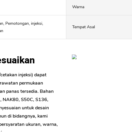
Warna
n, Pemotongan, injeksi,
Tempat Asal
an
sesuaikan
cetakan injeksi) dapat
perawatan permukaan
an panas tersedia. Bahan
3, NAK80, S50C, S136,
yesuaian untuk desain
hun di bidangnya, kami
ersyaratan ukuran, warna,