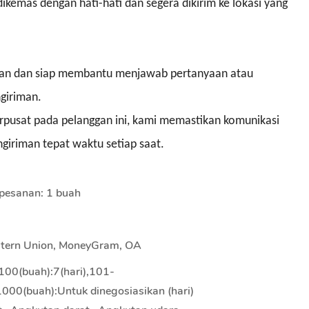
dikemas dengan hati-hati dan segera dikirim ke lokasi yang
tan dan siap membantu menjawab pertanyaan atau
giriman.
erpusat pada pelanggan ini, kami memastikan komunikasi
engiriman tepat waktu setiap saat.
 pesanan: 1 buah
estern Union, MoneyGram, OA
100(buah):7(hari),101-
000(buah):Untuk dinegosiasikan (hari)