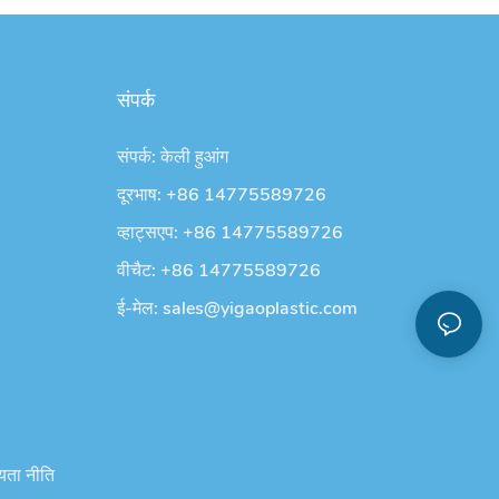
संपर्क
संपर्क: केली हुआंग
दूरभाष: +86 14775589726
व्हाट्सएप: +86 14775589726
वीचैट: +86 14775589726
ई-मेल:
sales@yigaoplastic.com
यता नीति