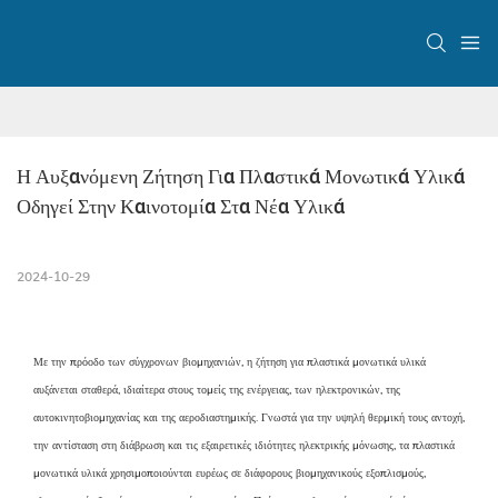
Η Αυξανόμενη Ζήτηση Για Πλαστικά Μονωτικά Υλικά 
Οδηγεί Στην Καινοτομία Στα Νέα Υλικά
2024-10-29
Με την πρόοδο των σύγχρονων βιομηχανιών, η ζήτηση για πλαστικά μονωτικά υλικά
αυξάνεται σταθερά, ιδιαίτερα στους τομείς της ενέργειας, των ηλεκτρονικών, της
αυτοκινητοβιομηχανίας και της αεροδιαστημικής. Γνωστά για την υψηλή θερμική τους αντοχή,
την αντίσταση στη διάβρωση και τις εξαιρετικές ιδιότητες ηλεκτρικής μόνωσης, τα πλαστικά
μονωτικά υλικά χρησιμοποιούνται ευρέως σε διάφορους βιομηχανικούς εξοπλισμούς,