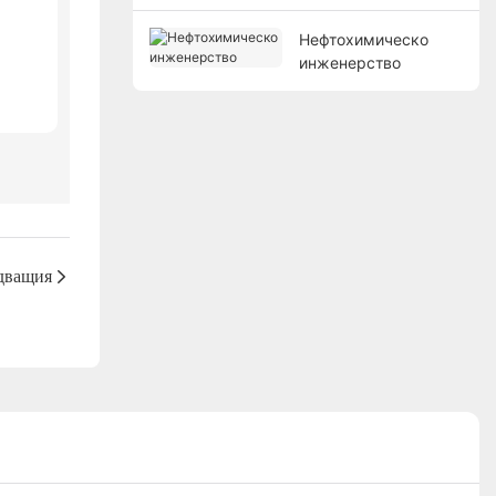
Нефтохимическо
инженерство
дващия