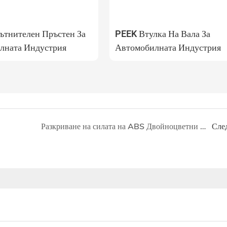
ътнителен Пръстен За
PEEK Втулка На Вала За
лната Индустрия
Автомобилната Индустрия
Разкриване на силата на ABS Двойноцветни листове: Издръжливостта отговаря на естетическите иновации
Сле