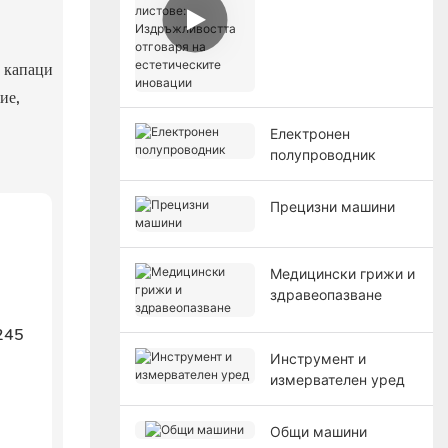
Двойноцветни
листове:
Издръжливостта
отговаря на
и капаци
естетическите
ие,
иновации
Електронен
полупроводник
Прецизни машини
Медицински грижи и
здравеопазване
Инструмент и
измервателен уред
Общи машини