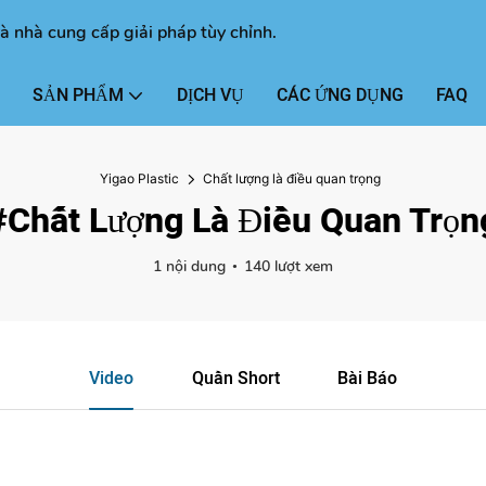
à nhà cung cấp giải pháp tùy chỉnh.
SẢN PHẨM
DỊCH VỤ
CÁC ỨNG DỤNG
FAQ
Yigao Plastic
Chất lượng là điều quan trọng
#Chất Lượng Là Điều Quan Trọn
1 nội dung
140 lượt xem
Video
Quần Short
Bài Báo