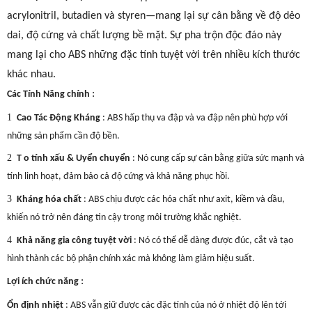
acrylonitril, butadien và styren—mang lại sự cân bằng về độ dẻo
dai, độ cứng và chất lượng bề mặt. Sự pha trộn độc đáo này
mang lại cho ABS những đặc tính tuyệt vời trên nhiều kích thước
khác nhau.
:
Các Tính Năng chính
1
Cao Tác Động Kháng
: ABS hấp thụ va đập và va đập nên phù hợp với
những sản phẩm cần độ bền.
2
T
o
tính xấu & Uyển chuyển
: Nó cung cấp sự cân bằng giữa sức mạnh và
tính linh hoạt, đảm bảo cả độ cứng và khả năng phục hồi.
3
Kháng hóa chất
: ABS chịu được các hóa chất như axit, kiềm và dầu,
khiến nó trở nên đáng tin cậy trong môi trường khắc nghiệt.
4
Khả năng gia công tuyệt vời
: Nó có thể dễ dàng được đúc, cắt và tạo
hình thành các bộ phận chính xác mà không làm giảm hiệu suất.
:
Lợi ích chức năng
Ổn định nhiệt
: ABS vẫn giữ được các đặc tính của nó ở nhiệt độ lên tới