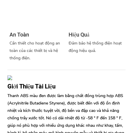
An Toàn
Hiệu Quả
Cần thiết cho hoạt động an
Đảm bảo hệ thống điện hoạt
toàn của các thiết bị và hệ
động hiệu quả.
thống điện.
Giới Thiệu Tài Liệu
Thanh ABS màu đen được làm bằng chất đồng trùng hợp ABS
(Acrylnitrile Butadiene Styrene), được biết đến với độ ổn định
nhiệt và kích thước tuyệt vời, độ bền va đập cao và khả năng
chống trầy xước tốt. Nó có dải nhiệt độ từ -58 ° F đến 158 ° F,
giúp nó phù hợp với nhiều ứng dụng khác nhau như khay, tấm,
hành lý, bộ phận máy, mô hình nguyên mẫu và thiết bị gia dụng.