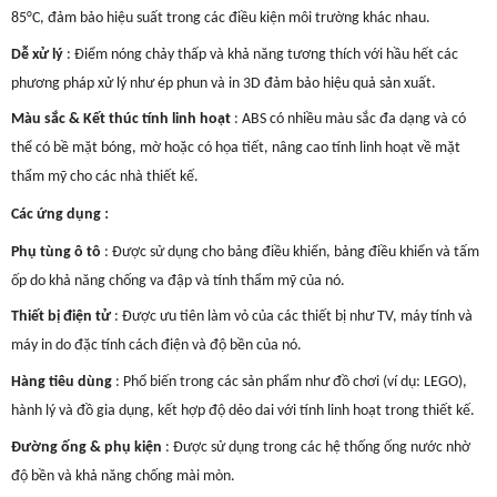
85°C, đảm bảo hiệu suất trong các điều kiện môi trường khác nhau.
Dễ xử lý
: Điểm nóng chảy thấp và khả năng tương thích với hầu hết các
phương pháp xử lý như ép phun và in 3D đảm bảo hiệu quả sản xuất.
Màu sắc & Kết thúc tính linh hoạt
: ABS có nhiều màu sắc đa dạng và có
thể có bề mặt bóng, mờ hoặc có họa tiết, nâng cao tính linh hoạt về mặt
thẩm mỹ cho các nhà thiết kế.
:
Các ứng dụng
Phụ tùng ô tô
: Được sử dụng cho bảng điều khiển, bảng điều khiển và tấm
ốp do khả năng chống va đập và tính thẩm mỹ của nó.
Thiết bị điện tử
: Được ưu tiên làm vỏ của các thiết bị như TV, máy tính và
máy in do đặc tính cách điện và độ bền của nó.
Hàng tiêu dùng
: Phổ biến trong các sản phẩm như đồ chơi (ví dụ: LEGO),
hành lý và đồ gia dụng, kết hợp độ dẻo dai với tính linh hoạt trong thiết kế.
Đường ống & phụ kiện
: Được sử dụng trong các hệ thống ống nước nhờ
độ bền và khả năng chống mài mòn.