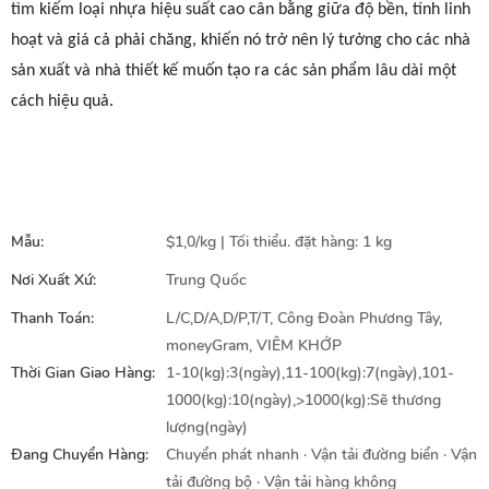
tìm kiếm loại nhựa hiệu suất cao cân bằng giữa độ bền, tính linh
hoạt và giá cả phải chăng, khiến nó trở nên lý tưởng cho các nhà
sản xuất và nhà thiết kế muốn tạo ra các sản phẩm lâu dài một
cách hiệu quả.
Mẫu:
$1,0/kg | Tối thiểu. đặt hàng: 1 kg
Nơi Xuất Xứ:
Trung Quốc
Thanh Toán:
L/C,D/A,D/P,T/T, Công Đoàn Phương Tây,
moneyGram, VIÊM KHỚP
Thời Gian Giao Hàng:
1-10(kg):3(ngày),11-100(kg):7(ngày),101-
1000(kg):10(ngày),>1000(kg):Sẽ thương
lượng(ngày)
Đang Chuyển Hàng:
Chuyển phát nhanh · Vận tải đường biển · Vận
tải đường bộ · Vận tải hàng không