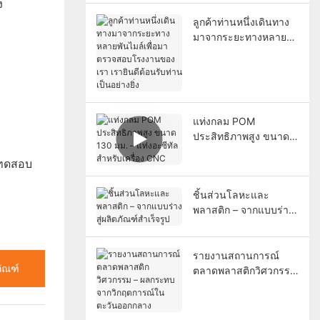
ฉัน
ง
ลูกค้าท่านหนึ่งเดินทาง
มาจากระยะทางหลาย
พันไมล์เพื่อมาตรวจสอบ
โรงงานของเรา เรายินดี
ต้อนรับท่านเป็นอย่างยิ่ง
แท่งกลม POM
ประสิทธิภาพสูง ขนาด
130 มม. – แท่งอะซีทัล
่อทดสอบ
สำหรับเครื่อง CNC
ชิ้นส่วนโลหะและ
พลาสติก – จากแบบร่าง
สู่ผลิตภัณฑ์สำเร็จรูป
รายงานสถานการณ์
ภัณฑ์
ตลาดพลาสติกวิศวกรรม
– ผลกระทบจาก
วิกฤตการณ์ใน
ตะวันออกกลาง