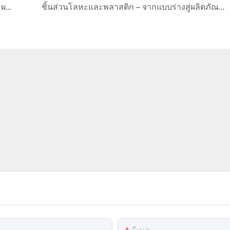
รายงานสถานการณ์ตลาดพลาสติกวิศวกรรม – ผลกระทบจากวิกฤตการณ์ในตะวันออกกลาง
ชิ้นส่วนโลหะและพลาสติก – จากแบบร่างสู่ผลิตภัณฑ์สำเร็จรูป