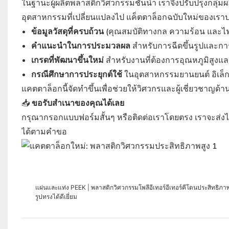
ในฐานะผู้ผลิตพลาสติกวิศวกรรมชั้นนำ เราจึงปรับปรุงกลุ่ม
อุตสาหกรรมที่เปลี่ยนแปลงไป แค็ตตาล็อกฉบับใหม่ของเรา
ข้อมูลวัสดุที่ครบถ้วน
(คุณสมบัติทางกล ความร้อน และไฟ
คำแนะนำในการประมวลผล
สำหรับการฉีดขึ้นรูปและการ
เกรดที่พัฒนาขึ้นใหม่
สำหรับงานที่ต้องการอุณหภูมิสูงแ
กรณีศึกษาการประยุกต์ใช้
ในอุตสาหกรรมยานยนต์ อิเล็ก
แคตตาล็อกนี้จัดทำขึ้นเพื่อช่วยให้วิศวกรและผู้เชี่ยวชาญด
📥
ขอรับสำเนาของคุณได้เลย
กรุณากรอกแบบฟอร์มสั้นๆ หรือติดต่อเราโดยตรง เราจะส่งไฟล
ได้ตามคำขอ
แผ่นและแท่ง PEEK | พลาสติกวิศวกรรมโพลีอีเทอร์อีเทอร์คีโตนประสิทธิภ
รูปทรงได้ดีเยี่ยม