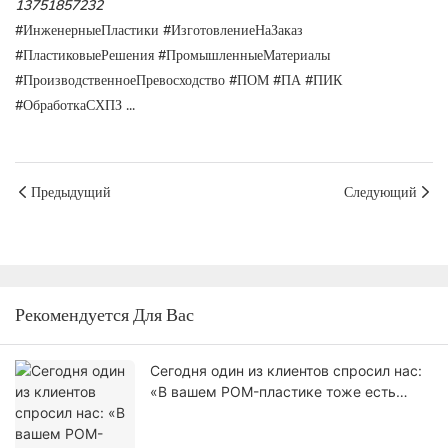
13751857232
#ИнженерныеПластики #ИзготовлениеНаЗаказ
#ПластиковыеРешения #ПромышленныеМатериалы
#ПроизводственноеПревосходство #ПОМ #ПА #ПИК
#ОбработкаСХПЗ ...
Предыдущий
Следующий
Рекомендуется Для Вас
Сегодня один из клиентов спросил нас:
«В вашем POM-пластике тоже есть
пузырьки, как у того, что мы получали
от другого поставщика?» Вот мой