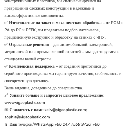
конструкционных пластиков, мы специализируемся на
превращении сложных конструкций в надежные и
высокоэффективные компоненты.
✅
Изготовление на заказ и механическая обработка
– от POM и
PA до PC и PEEK, мы предлагаем подбор материалов,
прецизионную экструзию и обработку на станках с ЧПУ.
✅
Отраслевые решения
– для автомобильной, электронной,
медицинской или промышленной отраслей – мы адаптируемся к
стандартам вашей отрасли.
✅
Комплексная поддержка
– от создания прототипов до
серийного производства мы гарантируем качество, стабильность и
своевременную доставку.
Ваше видение, доведенное до совершенства.
🔗
Узнайте больше и запросите ценовое предложение:
www.yigaoplastic.com
📧
Свяжитесь с нами:
kelly@yigaoplastic.com;
sophia@yigaoplastic.com
📱 Ваш телефон/WhatsApp:
+86 147 7558 9726;
+86