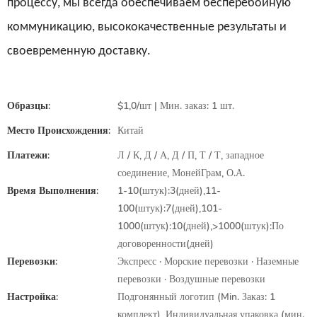
процессу, мы всегда обеспечиваем бесперебойную
коммуникацию, высококачественные результаты и
своевременную доставку.
Образцы:
$1,0/шт | Мин. заказ: 1 шт.
Место Происхождения:
Китай
Платежи:
Л / К, Д / А, Д / П, Т / Т, западное
соединение, МонейГрам, О.А.
Время Выполнения:
1-10(штук):3(дней),11-
100(штук):7(дней),101-
1000(штук):10(дней),>1000(штук):По
договоренности(дней)
Перевозки:
Экспресс · Морские перевозки · Наземные
перевозки · Воздушные перевозки
Настройка:
Подгонянный логотип (Min. Заказ: 1
комплект), Индивидуальная упаковка (мин.