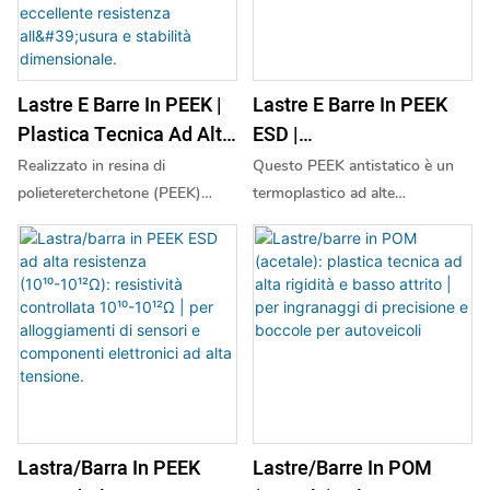
Lastre E Barre In PEEK |
Lastre E Barre In PEEK
Plastica Tecnica Ad Alte
ESD |
Prestazioni In
Polietereterchetone
Realizzato in resina di
Questo PEEK antistatico è un
Polietereterchetone |
Antistatico | 10⁶-10⁸ Ω
polietereterchetone (PEEK)
termoplastico ad alte
Resistente Al Calore
Per Semiconduttori Ed
vergine, questo materiale offre
prestazioni specificamente
una durata eccezionale per
progettato per la protezione
Fino A 260 °C, Agli
Elettronica¹
applicazioni impegnative. È
dalle scariche elettrostatiche
Agenti Chimici, Con
caratterizzato da temperature di
(ESD). Modificato per fornire
Eccellente Resistenza
esercizio continue fino a 260 °C
una resistività superficiale
All'usura E Stabilità
(500 °F), elevata resistenza
permanente di 10⁶ - 10⁸ Ω,
Dimensionale.
meccanica ed eccellente
dissipa efficacemente le cariche
resistenza agli agenti chimici,
statiche per proteggere i
all'idrolisi e all'usura. Ideale per
componenti elettronici sensibili.
Lastre/barre In POM
Lastra/barra In PEEK
la produzione di componenti
Pur offrendo questa