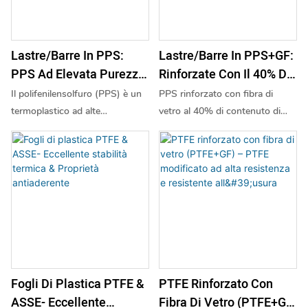
affidabilità in ambienti difficili.
Lastre/barre In PPS:
Lastre/barre In PPS+GF:
PPS Ad Elevata Purezza,
Rinforzate Con Il 40% Di
Minima Contaminazione
Fibra Di Vetro Ad Alta
Il polifenilensolfuro (PPS) è un
PPS rinforzato con fibra di
Ionica E Degassamento |
Rigidità | Per
termoplastico ad alte
vetro al 40% di contenuto di
Adatto Per Guarnizioni
Alloggiamenti Di Pompe
prestazioni noto per la sua
GF. Offre elevata rigidità, bassa
eccezionale resistenza chimica,
deformazione viscosa e
Di Pompe Chimiche E
E Componenti Elettrici
stabilità termica e resistenza
resistenza al calore superiore a
Riflettori A LED
Per Autoveicoli
meccanica. Presenta un basso
260 °C. Eccellente resistenza
assorbimento d'acqua,
chimica e classificazione di
un'eccellente stabilità
infiammabilità UL94 V-0. Ideale
dimensionale e un intrinseco
per componenti sotto il cofano
ritardo di fiamma.
di autoveicoli, alloggiamenti di
pompe, isolanti elettrici e
Fogli Di Plastica PTFE &
PTFE Rinforzato Con
componenti strutturali ad alta
ASSE- Eccellente
Fibra Di Vetro (PTFE+GF)
temperatura.