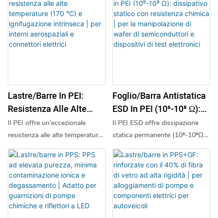
a 260 °C, inerzia chimica e
mantenendo eccellenti proprietà
proprietà meccaniche.
Lunga Durata
Alloggiamenti Di Sensori
resistenza meccanica – il che lo
meccaniche. Ideali per parti
Disponibile nei colori nero,
In Ambienti Esplosivi
rende ideale per applicazioni che
mobili ad alte prestazioni che
bianco e naturale per diverse
richiedono un isolamento
richiedono una lubrificazione
esigenze applicative.
controllato senza dispersione
permanente.
statica.
Lastre/barre In PEI:
Foglio/barra Antistatica
Resistenza Alle Alte
ESD In PEI (10⁶-10⁸ Ω):
Temperature (170 °C) E
Dissipativo Statico Con
Il PEI offre un'eccezionale
Il PEI ESD offre dissipazione
Ignifugazione Intrinseca
Resistenza Chimica | Per
resistenza alle alte temperature,
statica permanente (10⁶-10⁹Ω)
| Per Interni Aerospaziali
La Manipolazione Di
robustezza e ignifugazione per
combinata con eccezionali
applicazioni impegnative.
prestazioni ad alta temperatura
E Connettori Elettrici
Wafer Di Semiconduttori
Disponibile in ambra
e resistenza alla fiamma. Ideale
E Dispositivi Di Test
semitrasparente, combina
per applicazioni nei settori dei
Elettronici
eccellenti proprietà meccaniche
semiconduttori, medicali e
con una stabilità intrinseca.
aerospaziali che richiedono